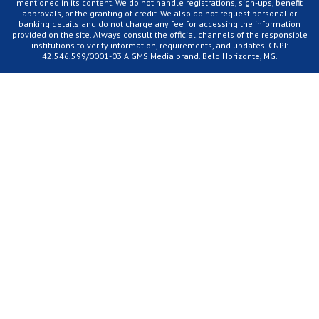
mentioned in its content. We do not handle registrations, sign-ups, benefit
approvals, or the granting of credit. We also do not request personal or
banking details and do not charge any fee for accessing the information
provided on the site. Always consult the official channels of the responsible
institutions to verify information, requirements, and updates. CNPJ:
42.546.599/0001-03 A GMS Media brand. Belo Horizonte, MG.