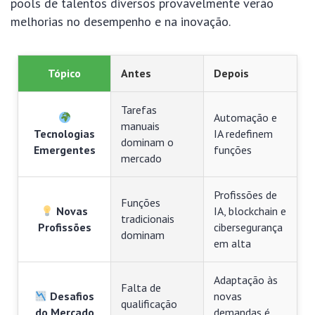
pools de talentos diversos provavelmente verão
melhorias no desempenho e na inovação.
Tópico
Antes
Depois
Tarefas
Automação e
manuais
Tecnologias
IA redefinem
dominam o
Emergentes
funções
mercado
Profissões de
Funções
Novas
IA, blockchain e
tradicionais
Profissões
cibersegurança
dominam
em alta
Adaptação às
Falta de
Desafios
novas
qualificação
do Mercado
demandas é